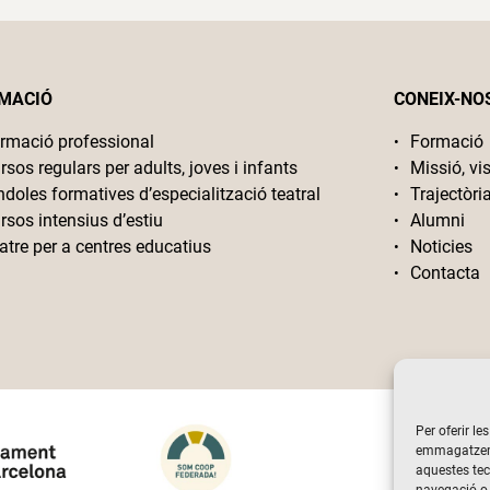
MACIÓ
CONEIX-NO
rmació professional
Formació
rsos regulars per adults, joves i infants
Missió, vis
ndoles formatives d’especialització teatral
Trajectòri
rsos intensius d’estiu
Alumni
atre per a centres educatius
Noticies
Contacta
Per oferir le
emmagatzemar
aquestes te