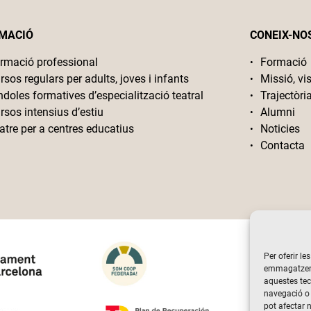
MACIÓ
CONEIX-NO
rmació professional
Formació
rsos regulars per adults, joves i infants
Missió, vis
ndoles formatives d’especialització teatral
Trajectòri
rsos intensius d’estiu
Alumni
atre per a centres educatius
Noticies
Contacta
Per oferir le
emmagatzemar
aquestes te
navegació o 
pot afectar 