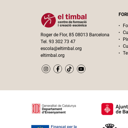
FOR
Fo
Cu
Roger de Flor, 85 08013 Barcelona
Pí
Tel. 93 302 73 47
Cu
escola@eltimbal.org
Te
eltimbal.org