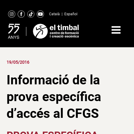
Skip
to
Català
|
Español
content
19/05/2016
Informació de la
prova específica
d’accés al CFGS