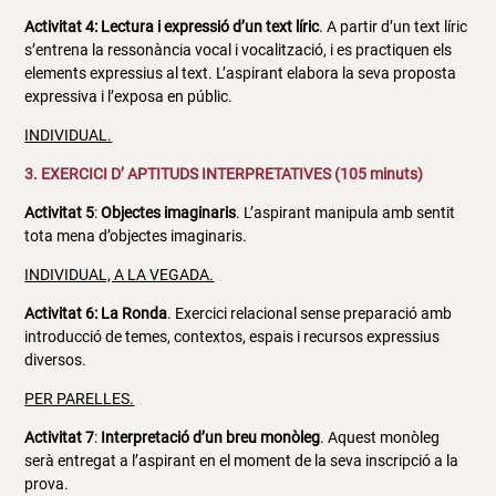
Activitat 4: Lectura i expressió d’un text líric
. A partir d’un text líric
s’entrena la ressonància vocal i vocalització, i es practiquen els
elements expressius al text. L’aspirant elabora la seva proposta
expressiva i l’exposa en públic.
INDIVIDUAL.
3. EXERCICI D’ APTITUDS INTERPRETATIVES (105 minuts)
Activitat 5
:
Objectes imaginaris
. L’aspirant manipula amb sentit
tota mena d’objectes imaginaris.
INDIVIDUAL, A LA VEGADA.
Activitat 6: La Ronda
. Exercici relacional sense preparació amb
introducció de temes, contextos, espais i recursos expressius
diversos.
PER PARELLES.
Activitat 7
:
Interpretació d’un breu monòleg
. Aquest monòleg
serà entregat a l’aspirant en el moment de la seva inscripció a la
prova.