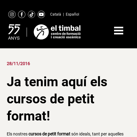
Skip
to
Català
|
Español
content
28/11/2016
Ja tenim aquí els
cursos de petit
format!
Els nostres
cursos de petit format
són ideals, tant per aquelles