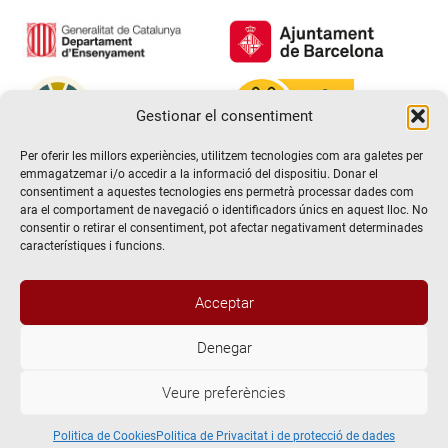
Gestionar el consentiment
Per oferir les millors experiències, utilitzem tecnologies com ara galetes per
emmagatzemar i/o accedir a la informació del dispositiu. Donar el
consentiment a aquestes tecnologies ens permetrà processar dades com
ara el comportament de navegació o identificadors únics en aquest lloc. No
consentir o retirar el consentiment, pot afectar negativament determinades
característiques i funcions.
Acceptar
Denegar
@2026 Escola de teatre El Timbal. Tots els drets reservats
Veure preferències
Avís Legal
Politica de Privacitat i de protecció de dades
Politica de Cookies
Politica de Cookies
Politica de Privacitat i de protecció de dades