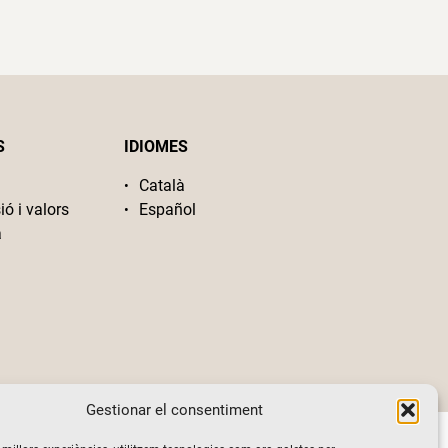
S
IDIOMES
Català
ió i valors
Español
a
Gestionar el consentiment