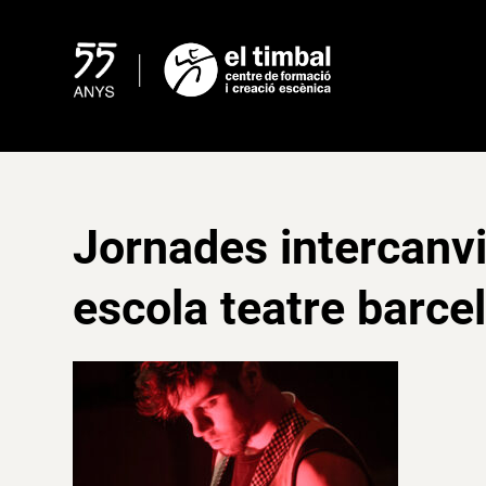
Skip
to
content
Jornades intercanvi
escola teatre barce