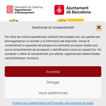
Gestionar el consentiment
Per oferir les millors experiències, utilitzem tecnologies com ara galetes per
emmagatzemar i/o accedir a la informació del dispositiu. Donar el
consentiment a aquestes tecnologies ens permetrà processar dades com
ara el comportament de navegació o identificadors únics en aquest lloc. No
consentir o retirar el consentiment, pot afectar negativament determinades
característiques i funcions.
Acceptar
Denegar
@2026 Escola de teatre El Timbal. Tots els drets reservats
Veure preferències
Avís Legal
Politica de Privacitat i de protecció de dades
Politica de Cookies
Politica de Cookies
Politica de Privacitat i de protecció de dades