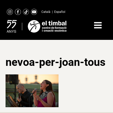
Skip
to
Català
|
Español
content
nevoa-per-joan-tous