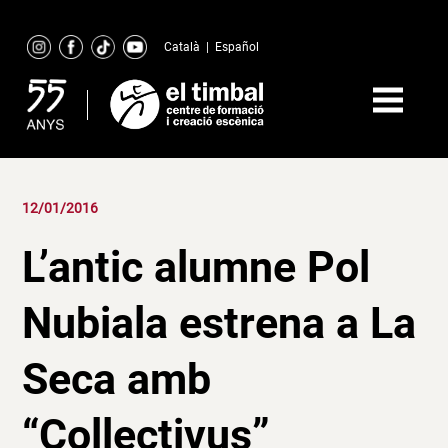
Skip
to
Català
|
Español
content
12/01/2016
L’antic alumne Pol
Nubiala estrena a La
Seca amb
“Collectivus”