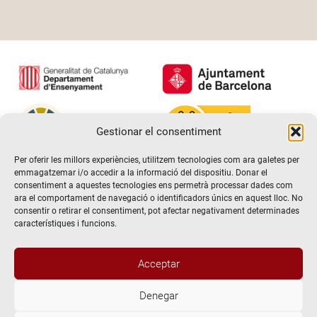
Gestionar el consentiment
Per oferir les millors experiències, utilitzem tecnologies com ara galetes per
emmagatzemar i/o accedir a la informació del dispositiu. Donar el
consentiment a aquestes tecnologies ens permetrà processar dades com
ara el comportament de navegació o identificadors únics en aquest lloc. No
consentir o retirar el consentiment, pot afectar negativament determinades
característiques i funcions.
Acceptar
Denegar
@2026 Escola de teatre El Timbal. Tots els drets reservats