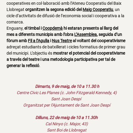
cooperatives en col·laboració amb l’Ateneu Cooperatiu del Baix
Llobregat
organitzen la segona edició del
Maig Cooperatiu
, un
cicle d’activitats de difusió de l’economia social i cooperativa a la
comarca.
Enguany,
el timbal i
Coopdemà
hi estaran presents al llarg del
mes a diferents municipis amb l’obra
L’Assemblea
, seguida d’un
fòrum amb
Fil a l’Agulla
i
Nus Teatre
al voltant del cooperativisme
adreçat estudiants de batxillerat i cicles formatius de primer grau
del municipi. L’objectiu és
mostrar el potencial del cooperativisme
a través del teatre i una metodologia participativa per tal de
generar la reflexió
.
Dimarts, 9 de maig, de 10 a 11.30 h
Centre Cívic Les Planes (c. John Fitzgerald Kennedy, 4)
Sant Joan Despí
Organitzat per l’Ajuntament de Sant Joan Despí
Dilluns, 22 de maig de 10 a 11.30h
Cal Ninyo (c. Major, 43)
Sant Boi de Llobregat