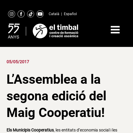
Skip
to
Català
|
Español
content
05/05/2017
L’Assemblea a la
segona edició del
Maig Cooperatiu!
Els Municipis Cooperatius
, les entitats d’economia social i les