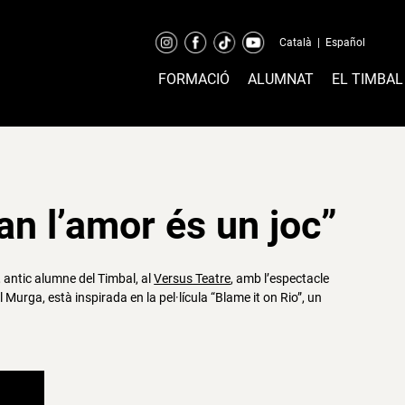
Català
|
Español
FORMACIÓ
ALUMNAT
EL TIMBAL
an l’amor és un joc”
, antic alumne del Timbal, al
Versus Teatre
, amb l’espectacle
el Murga, està inspirada en la pel·lícula “Blame it on Rio”, un