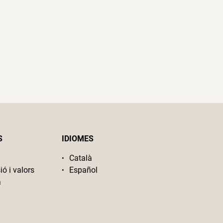
S
IDIOMES
Català
ió i valors
Español
a