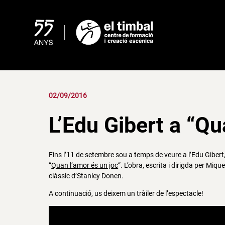
Skip
to
content
02/09/2016
L’Edu Gibert a “Qu
Fins l’11 de setembre sou a temps de veure a l’Edu Gibert
“
Quan l’amor és un joc
“. L’obra, escrita i dirigda per Miqu
clàssic d’Stanley Donen.
A continuació, us deixem un tràiler de l’espectacle!