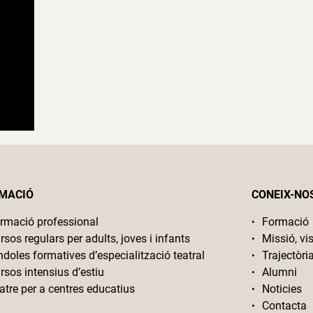
MACIÓ
CONEIX-NO
rmació professional
Formació
rsos regulars per adults, joves i infants
Missió, vis
ndoles formatives d’especialització teatral
Trajectòri
rsos intensius d’estiu
Alumni
atre per a centres educatius
Noticies
Contacta