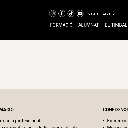
Català
|
Español
FORMACIÓ
ALUMNAT
EL TIMBAL
MACIÓ
CONEIX-NO
rmació professional
Formació
rsos regulars per adults, joves i infants
Missió, vis