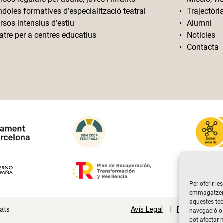
ndoles formatives d’especialització teatral
Trajectòri
rsos intensius d’estiu
Alumni
atre per a centres educatius
Noticies
Contacta
Per oferir le
emmagatzemar
aquestes te
vats
Avís Legal
Politica de Pri
navegació o 
pot afectar 