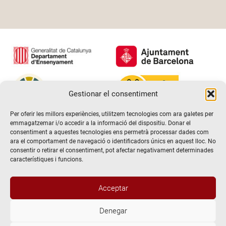
Gestionar el consentiment
Per oferir les millors experiències, utilitzem tecnologies com ara galetes per
emmagatzemar i/o accedir a la informació del dispositiu. Donar el
consentiment a aquestes tecnologies ens permetrà processar dades com
ara el comportament de navegació o identificadors únics en aquest lloc. No
consentir o retirar el consentiment, pot afectar negativament determinades
característiques i funcions.
Acceptar
Denegar
@2026 Escola de teatre El Timbal. Tots els drets reservats