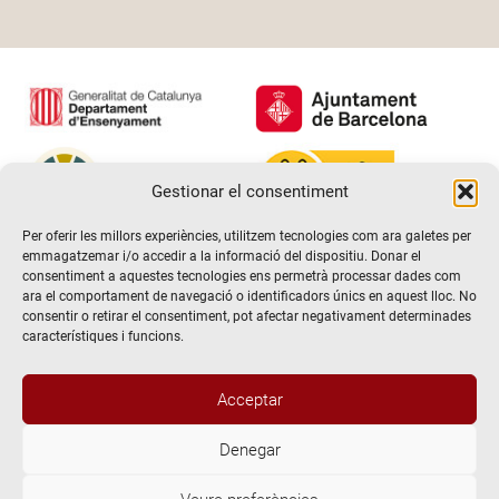
Gestionar el consentiment
Per oferir les millors experiències, utilitzem tecnologies com ara galetes per
emmagatzemar i/o accedir a la informació del dispositiu. Donar el
consentiment a aquestes tecnologies ens permetrà processar dades com
ara el comportament de navegació o identificadors únics en aquest lloc. No
consentir o retirar el consentiment, pot afectar negativament determinades
característiques i funcions.
Acceptar
Denegar
@2026 Escola de teatre El Timbal. Tots els drets reservats