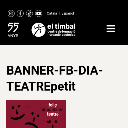
Skip
to
Català
|
Español
content
BANNER-FB-DIA-
TEATREpetit