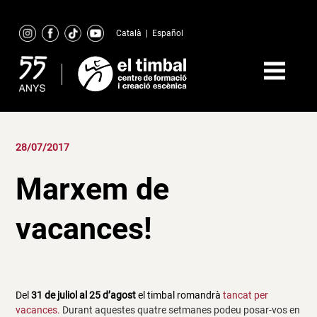
Skip
to
Català
|
Español
content
28/07/2017
Marxem de
vacances!
Del
31 de juliol al 25 d’agost
el timbal romandrà
tancat per
vacances.
Durant aquestes quatre setmanes podeu posar-vos en