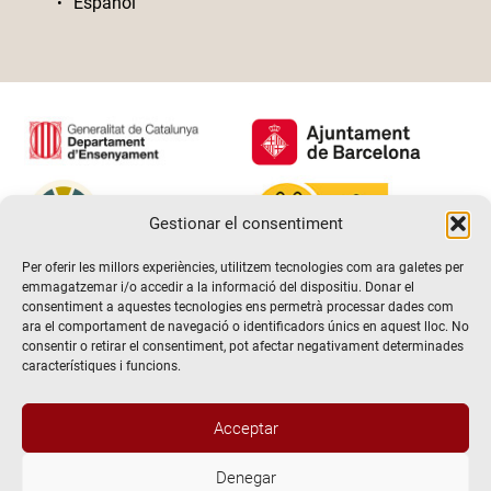
Español
Gestionar el consentiment
Per oferir les millors experiències, utilitzem tecnologies com ara galetes per
emmagatzemar i/o accedir a la informació del dispositiu. Donar el
consentiment a aquestes tecnologies ens permetrà processar dades com
ara el comportament de navegació o identificadors únics en aquest lloc. No
consentir o retirar el consentiment, pot afectar negativament determinades
característiques i funcions.
Acceptar
Denegar
@2026 Escola de teatre El Timbal. Tots els drets reservats