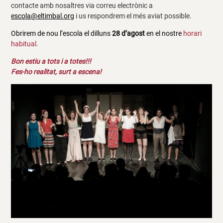
contacte amb nosaltres via correu electrònic a
escola@eltimbal.org
i us respondrem el més aviat possible.
Obrirem de nou l’escola el dilluns
28 d’agost
en el nostre
horari
habitual.
Bon estiu a tots i a totes!!!
Fes-ho realitat, surt a escena!