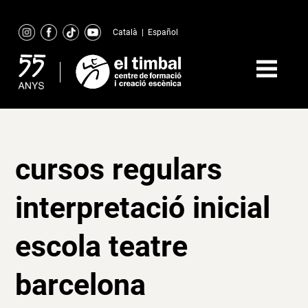
Skip
to
Català
|
Español
content
cursos regulars
interpretació inicial
escola teatre
barcelona