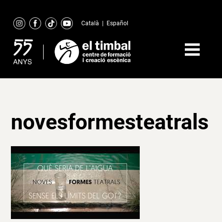
Skip
to
Català
|
Español
content
novesformesteatrals