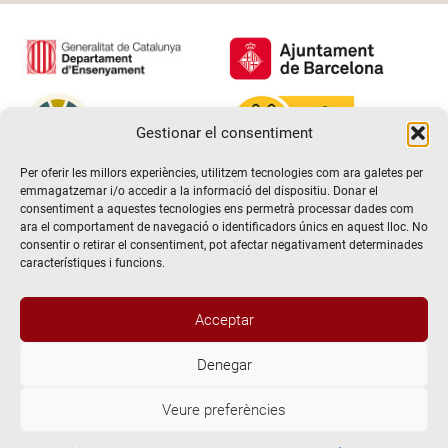
Gestionar el consentiment
Per oferir les millors experiències, utilitzem tecnologies com ara galetes per
emmagatzemar i/o accedir a la informació del dispositiu. Donar el
consentiment a aquestes tecnologies ens permetrà processar dades com
ara el comportament de navegació o identificadors únics en aquest lloc. No
consentir o retirar el consentiment, pot afectar negativament determinades
característiques i funcions.
Acceptar
Denegar
@2026 Escola de teatre El Timbal. Tots els drets reservats
Veure preferències
Avís Legal
Politica de Privacitat i de protecció de dades