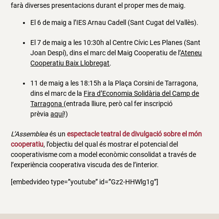
farà diverses presentacions durant el proper mes de maig.
El 6 de maig a l’IES Arnau Cadell (Sant Cugat del Vallès).
El 7 de maig a les 10:30h al Centre Cívic Les Planes (Sant
Joan Despí), dins el marc del Maig Cooperatiu de l’
Ateneu
Cooperatiu Baix Llobregat
.
11 de maig a les 18:15h a la Plaça Corsini de Tarragona,
dins el marc de la
Fira d’Economia Solidària del Camp de
Tarragona
(entrada lliure, però cal fer inscripció
prèvia
aquí
!)
L’Assemblea
és un
espectacle teatral de divulgació sobre el món
cooperatiu
, l’objectiu del qual és mostrar el potencial del
cooperativisme com a model econòmic consolidat a través de
l’experiència cooperativa viscuda des de l’interior.
[embedvideo type=”youtube” id=”Gz2-HHWlg1g”]