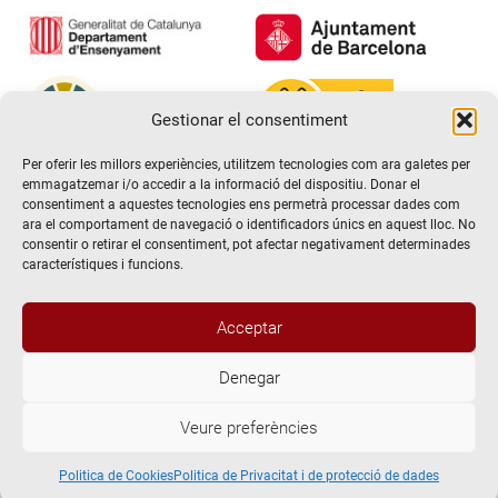
Gestionar el consentiment
Per oferir les millors experiències, utilitzem tecnologies com ara galetes per
emmagatzemar i/o accedir a la informació del dispositiu. Donar el
consentiment a aquestes tecnologies ens permetrà processar dades com
ara el comportament de navegació o identificadors únics en aquest lloc. No
consentir o retirar el consentiment, pot afectar negativament determinades
característiques i funcions.
Acceptar
Denegar
@2026 Escola de teatre El Timbal. Tots els drets reservats
Veure preferències
Avís Legal
Politica de Privacitat i de protecció de dades
Politica de Cookies
Politica de Cookies
Politica de Privacitat i de protecció de dades