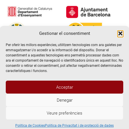
Gestionar el consentiment
Per oferir les millors experiències, utilitzem tecnologies com ara galetes per
emmagatzemar i/o accedir a la informació del dispositiu. Donar el
consentiment a aquestes tecnologies ens permetrà processar dades com
ara el comportament de navegació o identificadors únics en aquest lloc. No
consentir o retirar el consentiment, pot afectar negativament determinades
característiques i funcions.
Acceptar
Denegar
@2026 Escola de teatre El Timbal. Tots els drets reservats
Veure preferències
Avís Legal
Politica de Privacitat i de protecció de dades
Politica de Cookies
Politica de Cookies
Politica de Privacitat i de protecció de dades