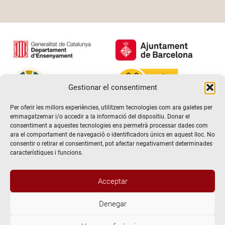
Gestionar el consentiment
Per oferir les millors experiències, utilitzem tecnologies com ara galetes per
emmagatzemar i/o accedir a la informació del dispositiu. Donar el
consentiment a aquestes tecnologies ens permetrà processar dades com
ara el comportament de navegació o identificadors únics en aquest lloc. No
consentir o retirar el consentiment, pot afectar negativament determinades
característiques i funcions.
Acceptar
Denegar
@2026 Escola de teatre El Timbal. Tots els drets reservats