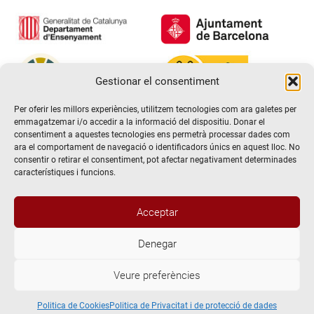
Gestionar el consentiment
Per oferir les millors experiències, utilitzem tecnologies com ara galetes per
emmagatzemar i/o accedir a la informació del dispositiu. Donar el
consentiment a aquestes tecnologies ens permetrà processar dades com
ara el comportament de navegació o identificadors únics en aquest lloc. No
consentir o retirar el consentiment, pot afectar negativament determinades
característiques i funcions.
Acceptar
Denegar
@2026 Escola de teatre El Timbal. Tots els drets reservats
Veure preferències
Avís Legal
Politica de Privacitat i de protecció de dades
Politica de Cookies
Politica de Cookies
Politica de Privacitat i de protecció de dades