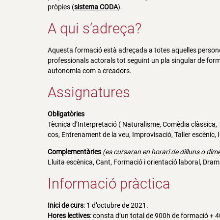
pròpies (
sistema CODA
).
A qui s’adreça?
Aquesta formació està adreçada a totes aquelles persone
professionals actorals tot seguint un pla singular de forma
autonomia com a creadors.
Assignatures
Obligatòries
Tècnica d’Interpretació ( Naturalisme, Comèdia clàssica,
cos, Entrenament de la veu, Improvisació, Taller escènic, In
Complementàries
(es cursaran en horari de dilluns o dim
Lluita escènica, Cant, Formació i orientació laboral, Dra
Informació pràctica
Inici de curs
: 1 d’octubre de 2021.
Hores lectives
: consta d’un total de 900h de formació + 4