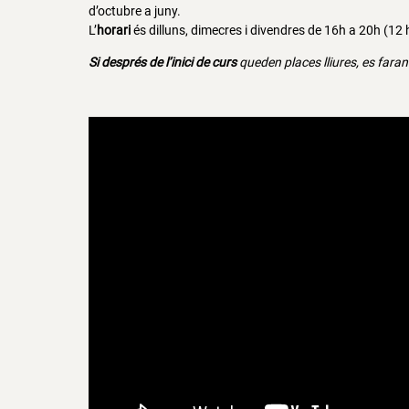
d’octubre a juny.
L’
horari
és dilluns, dimecres i divendres de 16h a 20h (12
Si després de l’inici de curs
queden places lliures, es faran