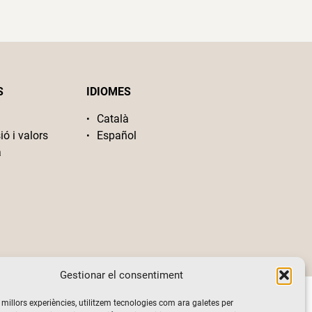
S
IDIOMES
Català
ió i valors
Español
a
Gestionar el consentiment
s millors experiències, utilitzem tecnologies com ara galetes per