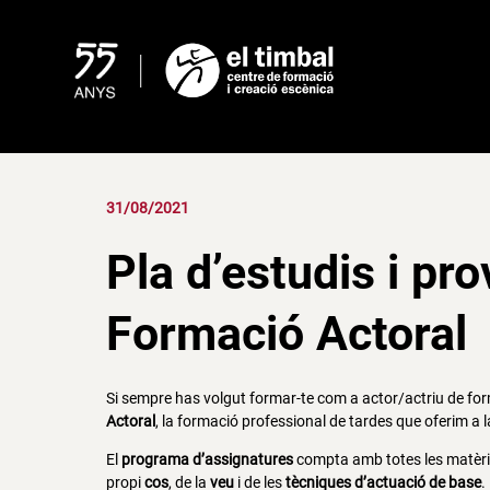
Skip
to
content
31/08/2021
Pla d’estudis i pr
Formació Actoral
Si sempre has volgut formar-te com a actor/actriu de for
Actoral
, la formació professional de tardes que oferim a l
El
programa d’assignatures
compta amb totes les matèrie
propi
cos
, de la
veu
i de les
tècniques d’actuació de base
.