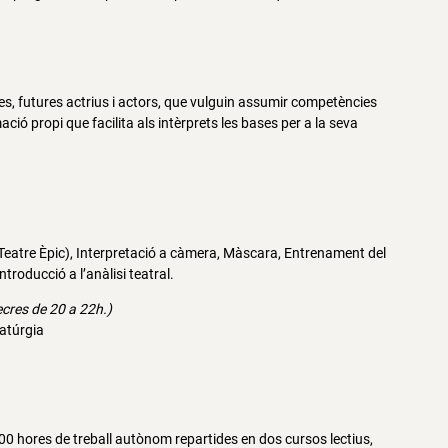
s, futures actrius i actors, que vulguin assumir competències
ció propi que facilita als intèrprets les bases per a la seva
 Teatre Èpic), Interpretació a càmera, Màscara, Entrenament del
troducció a l’anàlisi teatral.
ecres de 20 a 22h.)
matúrgia
00 hores de treball autònom repartides en dos cursos lectius,