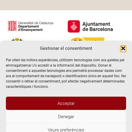
Gestionar el consentiment
Per oferir les millors experiències, utilitzem tecnologies com ara galetes per
emmagatzemar i/o accedir a la informació del dispositiu. Donar el
consentiment a aquestes tecnologies ens permetrà processar dades com
ara el comportament de navegació o identificadors únics en aquest lloc. No
consentir o retirar el consentiment, pot afectar negativament determinades
característiques i funcions.
Hola! Voldria més informació / Querría
Acceptar
más información
Denegar
@2026 Escola de teatre El Timbal. Tots els drets reservats
Veure preferències
Avís Legal