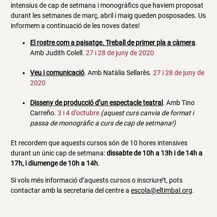
intensius de cap de setmana i monogràfics que haviem proposat
durant les setmanes de març, abril i maig queden posposades. Us
informem a continuació de les noves dates!
El rostre com a paisatge. Treball de primer pla a càmera
.
Amb Judith Colell.
27 i 28 de juny de 2020
Veu i comunicació
. Amb Natàlia Sellarès.
27 i 28 de juny de
2020
Disseny de producció d’un espectacle teatral
. Amb Tino
Carreño.
3 i 4 d’octubre
(aquest curs canvia de format i
passa de monogràfic a curs de cap de setmana!)
Et recordem que aquests cursos són de 10 hores intensives
durant un únic cap de setmana:
dissabte de 10h a 13h i de 14h a
17h, i diumenge de 10h a 14h
.
Si vols més informació d’aquests cursos o inscriure’t, pots
contactar amb la secretaria del centre a
escola@eltimbal.org
.