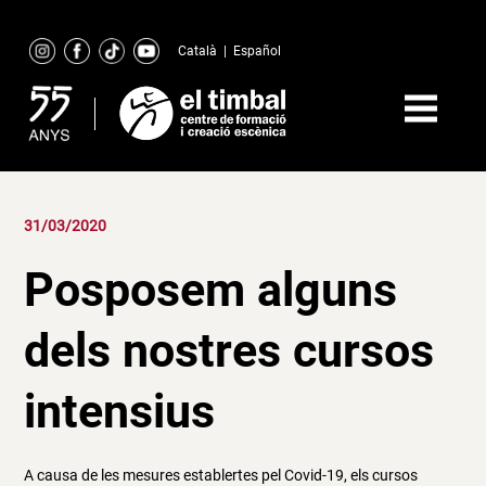
Skip
to
Català
|
Español
content
31/03/2020
Posposem alguns
dels nostres cursos
intensius
A causa de les mesures establertes pel Covid-19, els cursos