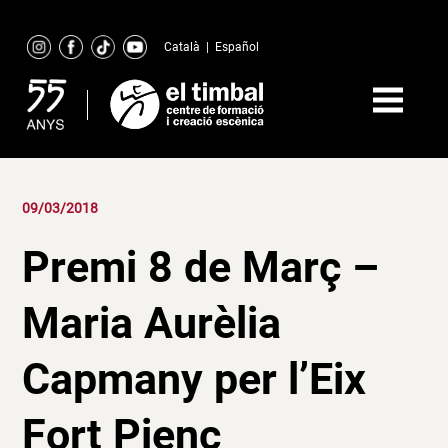
Skip
to
Català
|
Español
content
09/03/2018
Premi 8 de Març –
Maria Aurèlia
Capmany per l’Eix
Fort Pienc