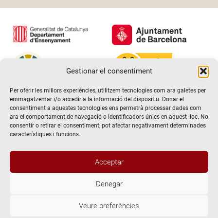
Gestionar el consentiment
Per oferir les millors experiències, utilitzem tecnologies com ara galetes per
emmagatzemar i/o accedir a la informació del dispositiu. Donar el
consentiment a aquestes tecnologies ens permetrà processar dades com
ara el comportament de navegació o identificadors únics en aquest lloc. No
consentir o retirar el consentiment, pot afectar negativament determinades
característiques i funcions.
Acceptar
Denegar
@2026 Escola de teatre El Timbal. Tots els drets reservats
Veure preferències
Avís Legal
Politica de Privacitat i de protecció de dades