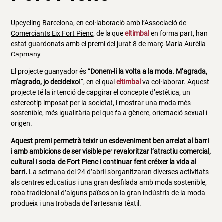
Upcycling Barcelona
, en col·laboració amb l’
Associació de
Comerciants Eix Fort Pienc
, de la que
eltimbal
en forma part, han
estat guardonats amb el premi del jurat 8 de març-Maria Aurèlia
Capmany.
El projecte guanyador és “
Donem-li la volta a la moda. M’agrada,
m’agrado, jo decideixo!
“, en el qual
eltimbal
va col·laborar. Aquest
projecte té la intenció de capgirar el concepte d’estètica, un
estereotip imposat per la societat, i mostrar una moda més
sostenible, més igualitària pel que fa a gènere, orientació sexual i
origen.
Aquest premi permetrà teixir un esdeveniment ben arrelat al barri
i amb ambicions de ser visible per revaloritzar l’atractiu comercial,
cultural i social de Fort Pienc i continuar fent créixer la vida al
barri.
La setmana del 24 d’abril s’organitzaran diverses activitats
als centres educatius i una gran desfilada amb moda sostenible,
roba tradicional d’alguns països on la gran indústria de la moda
produeix i una trobada de l’artesania tèxtil.