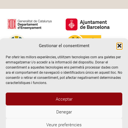
Gestionar el consentiment
Per oferir les millors experiències, utilitzem tecnologies com ara galetes per
emmagatzemar i/o accedir a la informació del dispositiu. Donar el
consentiment a aquestes tecnologies ens permetrà processar dades com
ara el comportament de navegació o identificadors únics en aquest lloc. No
consentir o retirar el consentiment, pot afectar negativament determinades
característiques i funcions.
Acceptar
Denegar
@2026 Escola de teatre El Timbal. Tots els drets reservats
Veure preferències
Avís Legal