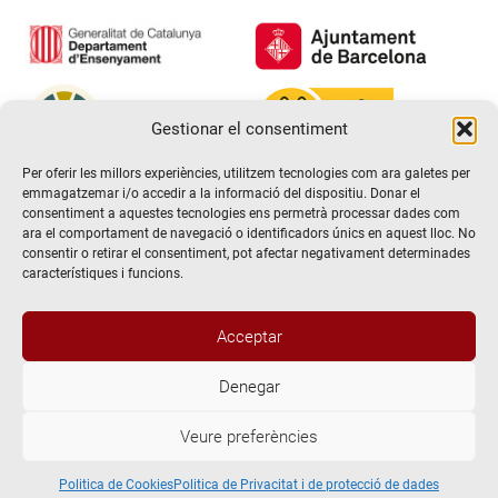
Gestionar el consentiment
Per oferir les millors experiències, utilitzem tecnologies com ara galetes per
emmagatzemar i/o accedir a la informació del dispositiu. Donar el
consentiment a aquestes tecnologies ens permetrà processar dades com
ara el comportament de navegació o identificadors únics en aquest lloc. No
consentir o retirar el consentiment, pot afectar negativament determinades
característiques i funcions.
Acceptar
Denegar
@2026 Escola de teatre El Timbal. Tots els drets reservats
Veure preferències
Avís Legal
Politica de Privacitat i de protecció de dades
Politica de Cookies
Politica de Cookies
Politica de Privacitat i de protecció de dades