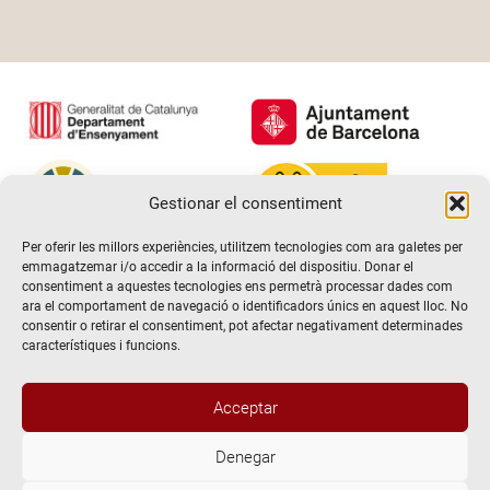
Gestionar el consentiment
Per oferir les millors experiències, utilitzem tecnologies com ara galetes per
emmagatzemar i/o accedir a la informació del dispositiu. Donar el
consentiment a aquestes tecnologies ens permetrà processar dades com
ara el comportament de navegació o identificadors únics en aquest lloc. No
consentir o retirar el consentiment, pot afectar negativament determinades
característiques i funcions.
Hola! Voldria més informació / Querría
Acceptar
más información
Denegar
@2026 Escola de teatre El Timbal. Tots els drets reservats