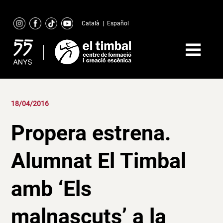
Skip
to
Català
|
Español
content
18/04/2016
Propera estrena.
Alumnat El Timbal
amb ‘Els
malnascuts’ a la