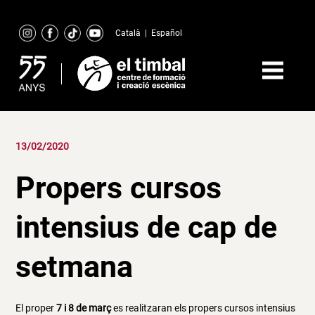
Skip
to
Català
|
Español
content
13/02/2020
Propers cursos
intensius de cap de
setmana
El proper
7 i 8 de març
es realitzaran els propers cursos intensius