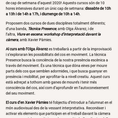
de cap de setmana d’aquest 2020! Aquests cursos són de 10
hores intensives durant un únic cap de setmana:
dissabte de 10h
a 13h i de 14h a 17h, i diumenge de 10h a 14h
.
Proposem dos cursos de dues disciplines totalment diferents;
d’una banda,
Tècnica Presence
, amb Olga Álvarez, i de
l’altra,
Viure en escena: workshop d’interpretació davant la
càmera
, amb Xavier Pàmies.
Al curs amb l’Olga Álvarez
es treballarà a partir de la improvisació
i s’exploraran les possibilitats del cos en moviment. La tècnica
Presence busca la conciència de la nostra presència escènica a
través del moviment. És una tècnica que dóna eines per moure
parts dels cos que semblen adormides, i que busca guanyar en
presència i mobilitat, per aprofitar-la a nivell creatiu. Aquest curs
està adreçat a tothom amb ganes de moure’s i tenir més
consciència del cos, així com d’aprofundir en l’autoconeixement
del seu moviment.
El curs d’en Xavier Pàmies
té l’objectiu d’introduir a l’alumnat en el
món audiovisual des de la vessant interpretativa. Reconèixer i
activar els elements que participen en el treball davant la càmera