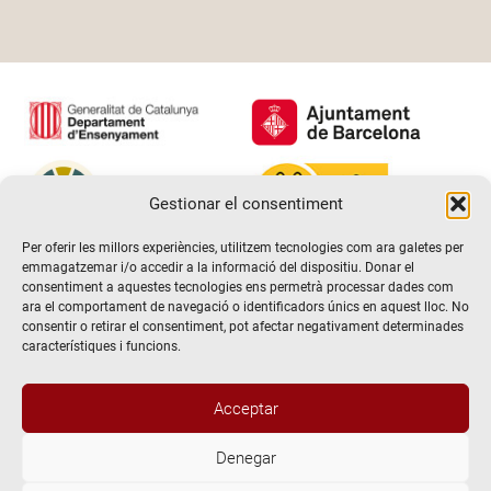
Gestionar el consentiment
Per oferir les millors experiències, utilitzem tecnologies com ara galetes per
emmagatzemar i/o accedir a la informació del dispositiu. Donar el
consentiment a aquestes tecnologies ens permetrà processar dades com
ara el comportament de navegació o identificadors únics en aquest lloc. No
consentir o retirar el consentiment, pot afectar negativament determinades
característiques i funcions.
Acceptar
Denegar
@2026 Escola de teatre El Timbal. Tots els drets reservats