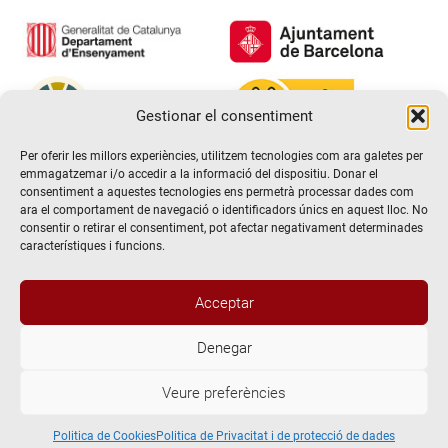
Gestionar el consentiment
Per oferir les millors experiències, utilitzem tecnologies com ara galetes per
emmagatzemar i/o accedir a la informació del dispositiu. Donar el
consentiment a aquestes tecnologies ens permetrà processar dades com
ara el comportament de navegació o identificadors únics en aquest lloc. No
consentir o retirar el consentiment, pot afectar negativament determinades
característiques i funcions.
Acceptar
Denegar
@2026 Escola de teatre El Timbal. Tots els drets reservats
Veure preferències
Avís Legal
Politica de Privacitat i de protecció de dades
Politica de Cookies
Politica de Cookies
Politica de Privacitat i de protecció de dades