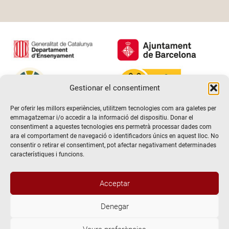
Gestionar el consentiment
Per oferir les millors experiències, utilitzem tecnologies com ara galetes per
emmagatzemar i/o accedir a la informació del dispositiu. Donar el
consentiment a aquestes tecnologies ens permetrà processar dades com
ara el comportament de navegació o identificadors únics en aquest lloc. No
consentir o retirar el consentiment, pot afectar negativament determinades
característiques i funcions.
Acceptar
Denegar
@2026 Escola de teatre El Timbal. Tots els drets reservats