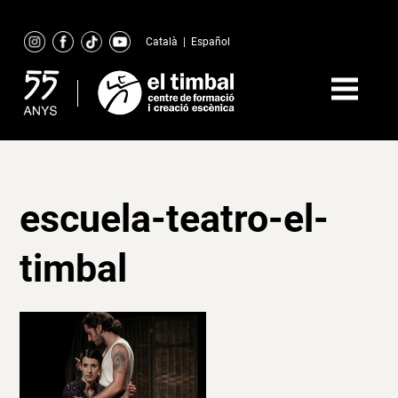
Skip
to
Català
|
Español
content
escuela-teatro-el-
timbal