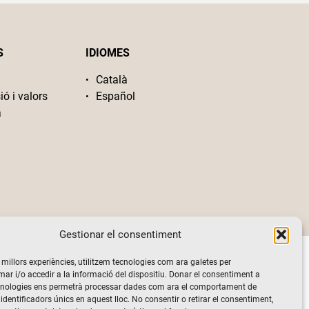
S
IDIOMES
Català
ió i valors
Español
a
Gestionar el consentiment
s millors experiències, utilitzem tecnologies com ara galetes per
 i/o accedir a la informació del dispositiu. Donar el consentiment a
cnologies ens permetrà processar dades com ara el comportament de
identificadors únics en aquest lloc. No consentir o retirar el consentiment,