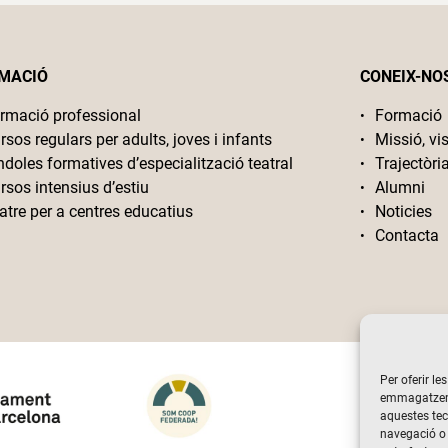
MACIÓ
CONEIX-NO
rmació professional
Formació
rsos regulars per adults, joves i infants
Missió, vis
ndoles formatives d’especialització teatral
Trajectòri
rsos intensius d’estiu
Alumni
atre per a centres educatius
Noticies
Contacta
Per oferir le
emmagatzemar
aquestes te
navegació o 