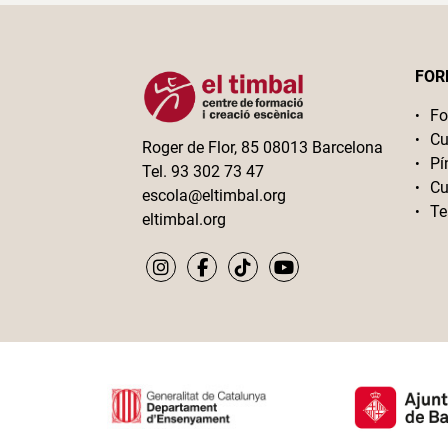
FOR
Fo
Cu
Roger de Flor, 85 08013 Barcelona
Pí
Tel. 93 302 73 47
Cu
escola@eltimbal.org
Te
eltimbal.org