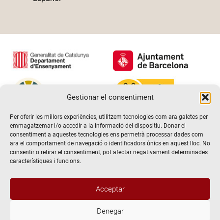
Gestionar el consentiment
Per oferir les millors experiències, utilitzem tecnologies com ara galetes per
emmagatzemar i/o accedir a la informació del dispositiu. Donar el
consentiment a aquestes tecnologies ens permetrà processar dades com
ara el comportament de navegació o identificadors únics en aquest lloc. No
consentir o retirar el consentiment, pot afectar negativament determinades
característiques i funcions.
Acceptar
Denegar
@2026 Escola de teatre El Timbal. Tots els drets reservats