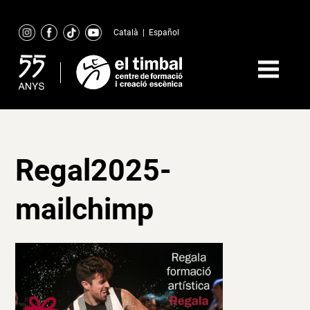
Skip
to
Català
|
Español
content
Regal2025-
mailchimp