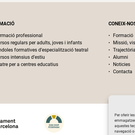
MACIÓ
CONEIX-NO
rmació professional
Formació
rsos regulars per adults, joves i infants
Missió, vis
ndoles formatives d’especialització teatral
Trajectòri
rsos intensius d’estiu
Alumni
atre per a centres educatius
Noticies
Contacta
Per oferir le
emmagatzemar
aquestes te
navegació o 