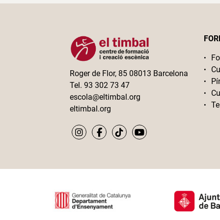
FOR
Fo
Cu
Roger de Flor, 85 08013 Barcelona
Pí
Tel. 93 302 73 47
Cu
escola@eltimbal.org
Te
eltimbal.org