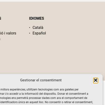
S
IDIOMES
Català
ió i valors
Español
a
Gestionar el consentiment
s millors experiències, utilitzem tecnologies com ara galetes per
 i/o accedir a la informació del dispositiu. Donar el consentiment a
cnologies ens permetrà processar dades com ara el comportament de
identificadors únics en aquest lloc. No consentir o retirar el consentiment,