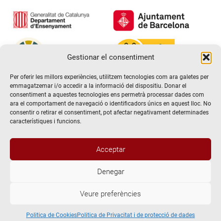
Gestionar el consentiment
Per oferir les millors experiències, utilitzem tecnologies com ara galetes per
emmagatzemar i/o accedir a la informació del dispositiu. Donar el
consentiment a aquestes tecnologies ens permetrà processar dades com
ara el comportament de navegació o identificadors únics en aquest lloc. No
consentir o retirar el consentiment, pot afectar negativament determinades
característiques i funcions.
Acceptar
Denegar
@2026 Escola de teatre El Timbal. Tots els drets reservats
Veure preferències
Avís Legal
Politica de Privacitat i de protecció de dades
Politica de Cookies
Politica de Cookies
Politica de Privacitat i de protecció de dades