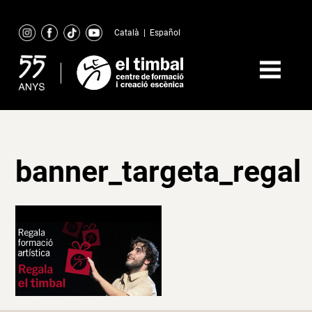
Skip
to
Català
|
Español
content
banner_targeta_regal