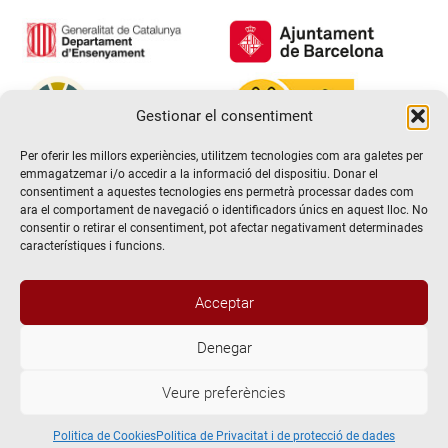
Gestionar el consentiment
Per oferir les millors experiències, utilitzem tecnologies com ara galetes per
emmagatzemar i/o accedir a la informació del dispositiu. Donar el
consentiment a aquestes tecnologies ens permetrà processar dades com
ara el comportament de navegació o identificadors únics en aquest lloc. No
consentir o retirar el consentiment, pot afectar negativament determinades
característiques i funcions.
Acceptar
Denegar
@2026 Escola de teatre El Timbal. Tots els drets reservats
Veure preferències
Avís Legal
Politica de Privacitat i de protecció de dades
Politica de Cookies
Politica de Cookies
Politica de Privacitat i de protecció de dades