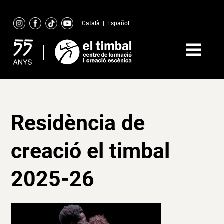
Skip
to
Català
|
Español
content
Residència de
creació el timbal
2025-26