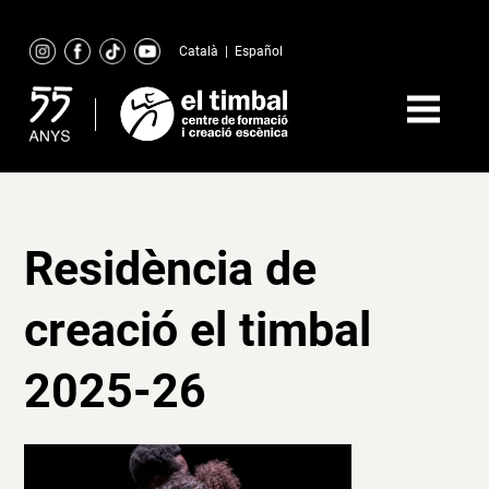
Skip
to
Català
|
Español
content
Residència de
creació el timbal
2025-26