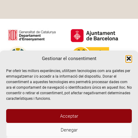
Gestionar el consentiment
Per oferir les millors experiències, utilitzem tecnologies com ara galetes per
emmagatzemar i/o accedir a la informació del dispositiu. Donar el
consentiment a aquestes tecnologies ens permetrà processar dades com
ara el comportament de navegació o identificadors únics en aquest lloc. No
consentir o retirar el consentiment, pot afectar negativament determinades
característiques i funcions.
Acceptar
Denegar
@2026 Escola de teatre El Timbal. Tots els drets reservats