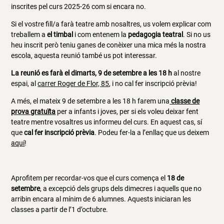
inscrites pel curs 2025-26 com si encara no.
Si el vostre fill/a farà teatre amb nosaltres, us volem explicar com
treballem a
el timbal
i com entenem la
pedagogia teatral
. Si no us
heu inscrit però teniu ganes de conèixer una mica més la nostra
escola, aquesta reunió també us pot interessar.
La reunió es farà el dimarts, 9 de setembre a les 18 h
al nostre
espai, al
carrer Roger de Flor, 85
, i no cal fer inscripció prèvia!
A més, el mateix 9 de setembre a les 18 h farem una
classe de
prova gratuïta
per a infants i joves, per si els voleu deixar fent
teatre mentre vosaltres us informeu del curs. En aquest cas, sí
que
cal fer inscripció prèvia
. Podeu fer-la a l’enllaç que us deixem
aquí
!
Aprofitem per recordar-vos que el curs comença el
18 de
setembre
, a excepció dels grups dels dimecres i aquells que no
arribin encara al mínim de 6 alumnes. Aquests iniciaran les
classes a partir de l’1 d’octubre.