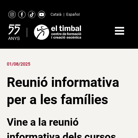
Skip
to
Català
|
Español
content
01/08/2025
Reunió informativa
per a les famílies
Vine a la reunió
informativa dels cursos