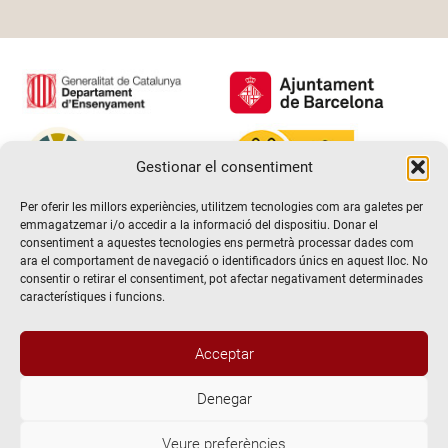
Gestionar el consentiment
Per oferir les millors experiències, utilitzem tecnologies com ara galetes per
emmagatzemar i/o accedir a la informació del dispositiu. Donar el
consentiment a aquestes tecnologies ens permetrà processar dades com
ara el comportament de navegació o identificadors únics en aquest lloc. No
consentir o retirar el consentiment, pot afectar negativament determinades
característiques i funcions.
Hola! Voldria més informació / Querría
Acceptar
más información
Denegar
@2026 Escola de teatre El Timbal. Tots els drets reservats
Veure preferències
Avís Legal