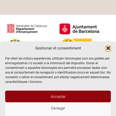
Gestionar el consentiment
Per oferir les millors experiències, utilitzem tecnologies com ara galetes per
emmagatzemar i/o accedir a la informació del dispositiu. Donar el
consentiment a aquestes tecnologies ens permetrà processar dades com
ara el comportament de navegació o identificadors únics en aquest lloc. No
consentir o retirar el consentiment, pot afectar negativament determinades
característiques i funcions.
Acceptar
Denegar
@2026 Escola de teatre El Timbal. Tots els drets reservats