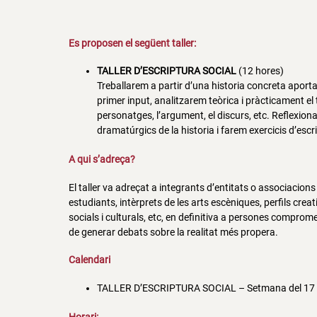
Es proposen el següent taller:
TALLER D’ESCRIPTURA SOCIAL
(12 hores)
Treballarem a partir d’una historia concreta aporta
primer input, analitzarem teòrica i pràcticament el
personatges, l’argument, el discurs, etc. Reflexi
dramatúrgics de la historia i farem exercicis d’escri
A qui s’adreça?
El taller va adreçat a integrants d’entitats o associacions
estudiants, intèrprets de les arts escèniques, perfils crea
socials i culturals, etc, en definitiva a persones compr
de generar debats sobre la realitat més propera.
Calendari
TALLER D’ESCRIPTURA SOCIAL – Setmana del 17 a