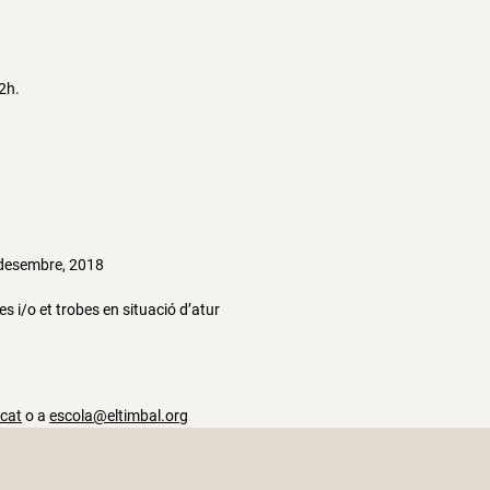
2h.
 desembre, 2018
s i/o et trobes en situació d’atur
.cat
o a
escola@eltimbal.org