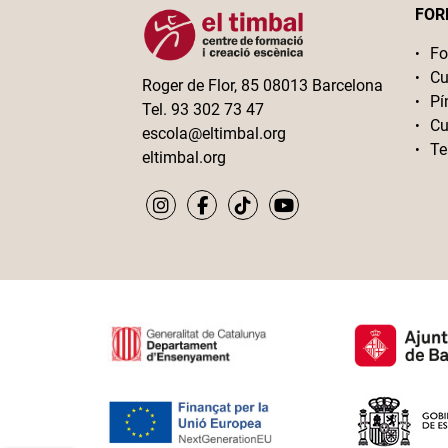
FOR
Fo
Cu
Roger de Flor, 85 08013 Barcelona
Pí
Tel. 93 302 73 47
Cu
escola@eltimbal.org
Te
eltimbal.org