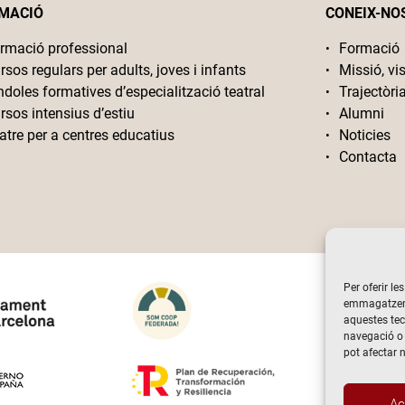
MACIÓ
CONEIX-NO
rmació professional
Formació
rsos regulars per adults, joves i infants
Missió, vis
ndoles formatives d’especialització teatral
Trajectòri
rsos intensius d’estiu
Alumni
atre per a centres educatius
Noticies
Contacta
Per oferir le
emmagatzemar
aquestes te
navegació o 
pot afectar 
Ac