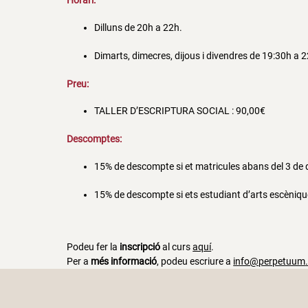
Horari:
Dilluns de 20h a 22h.
Dimarts, dimecres, dijous i divendres de 19:30h a 2
Preu:
TALLER D’ESCRIPTURA SOCIAL : 90,00€
Descomptes:
15% de descompte si et matricules abans del 3 de
15% de descompte si ets estudiant d’arts escènique
Podeu fer la
inscripció
al curs
aquí
.
Per a
més informació
, podeu escriure a
info@
perpetuum