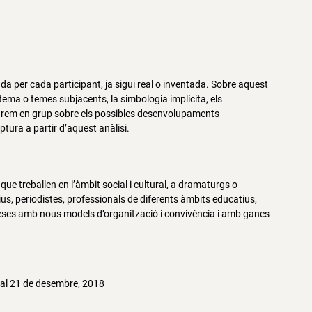
da per cada participant, ja sigui real o inventada. Sobre aquest
 tema o temes subjacents, la simbologia implícita, els
onarem en grup sobre els possibles desenvolupaments
ptura a partir d’aquest anàlisi.
 que treballen en l’àmbit social i cultural, a dramaturgs o
tius, periodistes, professionals de diferents àmbits educatius,
omeses amb nous models d’organització i convivència i amb ganes
l 21 de desembre, 2018