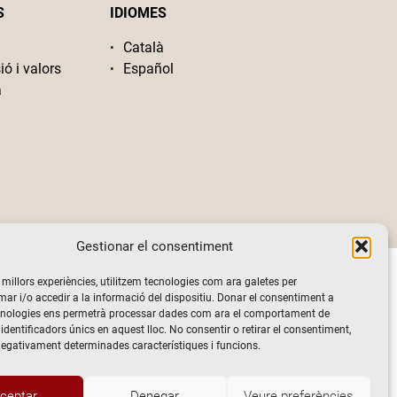
S
IDIOMES
Català
ió i valors
Español
a
Gestionar el consentiment
s millors experiències, utilitzem tecnologies com ara galetes per
 i/o accedir a la informació del dispositiu. Donar el consentiment a
cnologies ens permetrà processar dades com ara el comportament de
identificadors únics en aquest lloc. No consentir o retirar el consentiment,
negativament determinades característiques i funcions.
ceptar
Denegar
Veure preferències