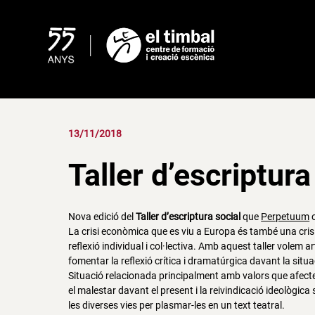
Skip
to
content
13/11/2018
Taller d’escriptura
Nova edició del
Taller d’escriptura social
que
Perpetuum
o
La crisi econòmica que es viu a Europa és també una crisi
reflexió individual i col·lectiva. Amb aquest taller volem a
fomentar la reflexió crítica i dramatúrgica davant la situa
Situació relacionada principalment amb valors que afecten 
el malestar davant el present i la reivindicació ideològic
les diverses vies per plasmar-les en un text teatral.