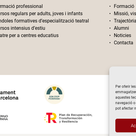
rmació professional
Formació
rsos regulars per adults, joves i infants
Missió, vis
ndoles formatives d’especialització teatral
Trajectòri
rsos intensius d’estiu
Alumni
atre per a centres educatius
Noticies
Contacta
Per oferir le
emmagatzemar
aquestes te
navegació o 
pot afectar 
Ac