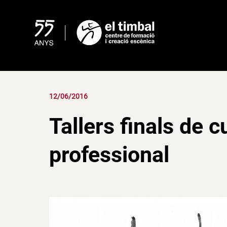
Skip
to
content
12/06/2016
Tallers finals de 
professional