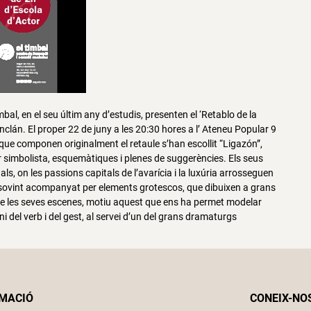
mbal, en el seu últim any d’estudis, presenten el ‘Retablo de la
-Inclán. El proper 22 de juny a les 20:30 hores a l’ Ateneu Popular 9
 que componen originalment el retaule s’han escollit “Ligazón”,
er simbolista, esquemàtiques i plenes de suggerèn
cies. Els seus
s, on les passions capitals de l’avarícia i la luxúria arrosseguen
s sovint acompanyat per elements grotescos, que dibuixen a grans
l de les seves escenes, motiu aquest que ens ha permet modelar
ni del verb i del gest, al servei d’un del grans dramaturgs
MACIÓ
CONEIX-NO