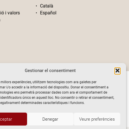
Català
ió i valors
Español
a
Gestionar el consentiment
s millors experiències, utilitzem tecnologies com ara galetes per
 i/o accedir a la informació del dispositiu. Donar el consentiment a
cnologies ens permetrà processar dades com ara el comportament de
identificadors únics en aquest lloc. No consentir o retirar el consentiment,
negativament determinades característiques i funcions.
ceptar
Denegar
Veure preferències