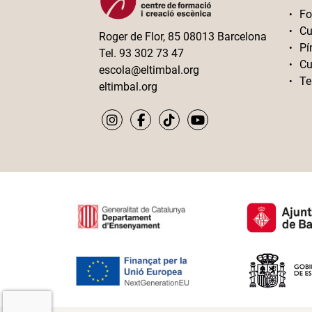
Fo
Cu
Roger de Flor, 85 08013 Barcelona
Pí
Tel. 93 302 73 47
Cu
escola@eltimbal.org
Te
eltimbal.org