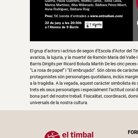
El grup d’actors i actrius de segon d’Escola d’Actor del Ti
avaricia, la lujuria, y la muerte’ de Ramón María del Valle
Barris Dirigits per Ricard Boluda Martín De les cinc peces
“La rosa de papel” i “El embrujado”. Són obres de caràct
protagonistes són personatges quotidians, inclús marginal
a la tragèdia. A la vegada, aquest caràcter simbolista é
trets els seus personatges i especialment l’actitud cora
bona part del nostre treball. Fisicalitat, coordinació, domi
universals de la nostra cultura.
FOR