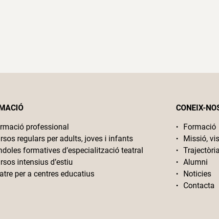
MACIÓ
CONEIX-NO
rmació professional
Formació
rsos regulars per adults, joves i infants
Missió, vis
ndoles formatives d’especialització teatral
Trajectòri
rsos intensius d’estiu
Alumni
atre per a centres educatius
Noticies
Contacta