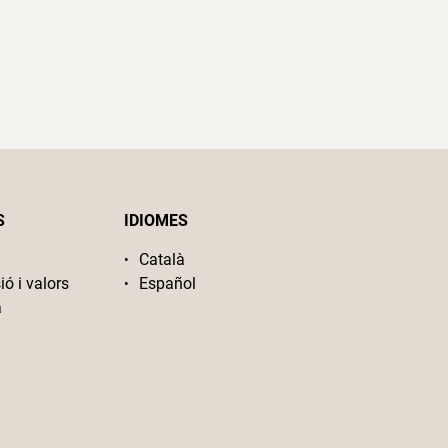
S
IDIOMES
Català
ió i valors
Español
a