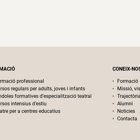
MACIÓ
CONEIX-NO
rmació professional
Formació
rsos regulars per adults, joves i infants
Missió, vis
ndoles formatives d’especialització teatral
Trajectòri
rsos intensius d’estiu
Alumni
atre per a centres educatius
Noticies
Contacta