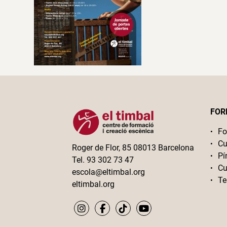
FOR
Fo
Cu
Roger de Flor, 85 08013 Barcelona
Pí
Tel. 93 302 73 47
Cu
escola@eltimbal.org
Te
eltimbal.org