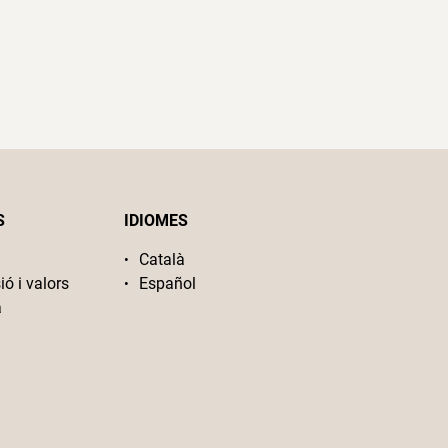
S
IDIOMES
Català
ió i valors
Español
a