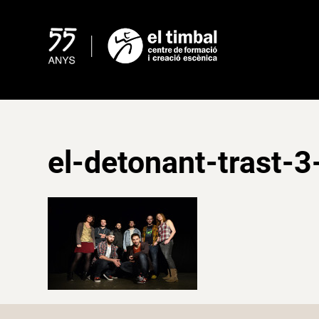
Skip
to
content
el-detonant-trast-3-