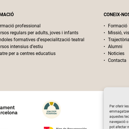
MACIÓ
CONEIX-NO
rmació professional
Formació
rsos regulars per adults, joves i infants
Missió, vis
ndoles formatives d’especialització teatral
Trajectòri
rsos intensius d’estiu
Alumni
atre per a centres educatius
Noticies
Contacta
Per oferir le
emmagatzemar
aquestes te
navegació o 
pot afectar 