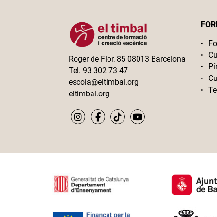
FOR
Fo
Cu
Roger de Flor, 85 08013 Barcelona
Pí
Tel. 93 302 73 47
Cu
escola@eltimbal.org
Te
eltimbal.org