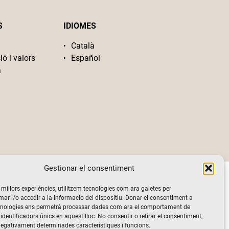
S
IDIOMES
Català
ió i valors
Español
a
Gestionar el consentiment
s millors experiències, utilitzem tecnologies com ara galetes per
 i/o accedir a la informació del dispositiu. Donar el consentiment a
cnologies ens permetrà processar dades com ara el comportament de
identificadors únics en aquest lloc. No consentir o retirar el consentiment,
negativament determinades característiques i funcions.