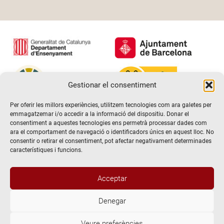
Gestionar el consentiment
Per oferir les millors experiències, utilitzem tecnologies com ara galetes per
emmagatzemar i/o accedir a la informació del dispositiu. Donar el
consentiment a aquestes tecnologies ens permetrà processar dades com
ara el comportament de navegació o identificadors únics en aquest lloc. No
consentir o retirar el consentiment, pot afectar negativament determinades
característiques i funcions.
Acceptar
Denegar
@2026 Escola de teatre El Timbal. Tots els drets reservats
Veure preferències
Avís Legal