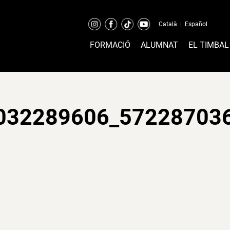
Català
|
Español
FORMACIÓ
ALUMNAT
EL TIMBAL
032289606_57228703