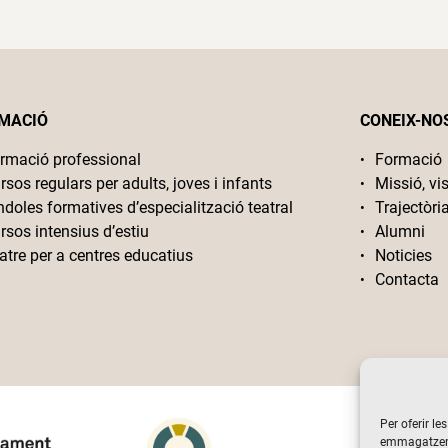
MACIÓ
CONEIX-NO
rmació professional
Formació
rsos regulars per adults, joves i infants
Missió, vis
ndoles formatives d’especialització teatral
Trajectòri
rsos intensius d’estiu
Alumni
atre per a centres educatius
Noticies
Contacta
Per oferir le
emmagatzemar