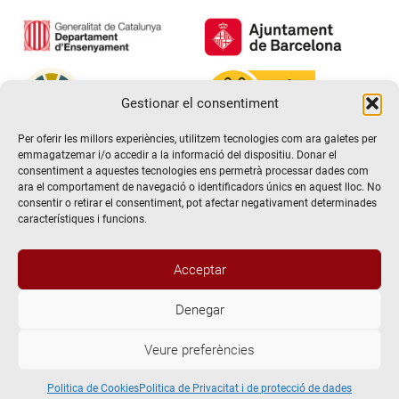
Gestionar el consentiment
Per oferir les millors experiències, utilitzem tecnologies com ara galetes per
emmagatzemar i/o accedir a la informació del dispositiu. Donar el
consentiment a aquestes tecnologies ens permetrà processar dades com
ara el comportament de navegació o identificadors únics en aquest lloc. No
consentir o retirar el consentiment, pot afectar negativament determinades
característiques i funcions.
Acceptar
Denegar
@2026 Escola de teatre El Timbal. Tots els drets reservats
Veure preferències
Avís Legal
Politica de Privacitat i de protecció de dades
Politica de Cookies
Politica de Cookies
Politica de Privacitat i de protecció de dades